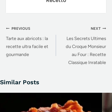
o
k
Post
PREVIOUS
NEXT
navigation
Tarte aux abricots : la
Les Secrets Ultimes
recette ultra facile et
du Croque Monsieur
gourmande
au Four : Recette
Classique Inratable
Similar Posts