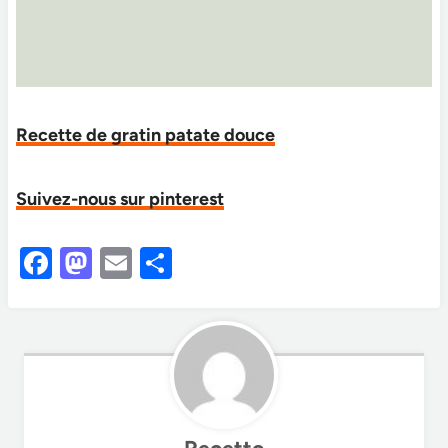
Recette de gratin patate douce
Suivez-nous sur pinterest
F
M
E
S
a
as
m
h
c
to
ail
ar
e
d
e
b
o
o
n
Recetto