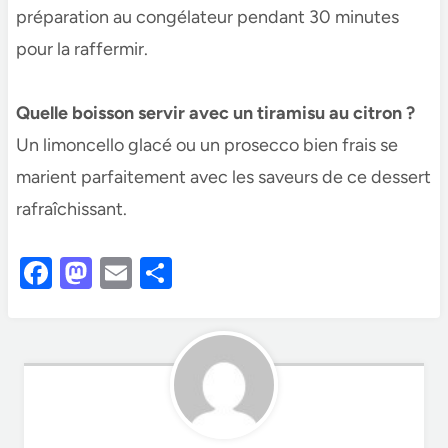
préparation au congélateur pendant 30 minutes
pour la raffermir.
Quelle boisson servir avec un tiramisu au citron ?
Un limoncello glacé ou un prosecco bien frais se
marient parfaitement avec les saveurs de ce dessert
rafraîchissant.
F
M
E
S
a
as
m
h
c
to
ail
ar
e
d
e
b
o
o
n