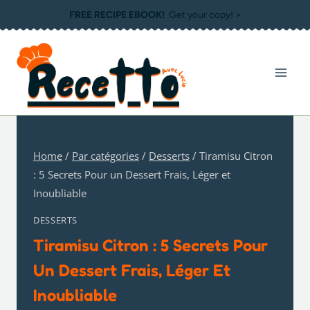
Skip
FREE RECIPE EBOOK!
Get your copy! >
to
content
Home
/
Par catégories
/
Desserts
/
Tiramisu Citron
: 5 Secrets Pour un Dessert Frais, Léger et
Inoubliable
DESSERTS
Tiramisu Citron : 5 Secrets Pour
Un Dessert Frais, Léger Et
Inoubliable