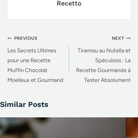
Recetto
o
k
Post
PREVIOUS
NEXT
navigation
Les Secrets Ultimes
Tiramisu au Nutella et
pour une Recette
Spéculoos : La
Muffin Chocolat
Recette Gourmande à
Moelleux et Gourmand
Tester Absolument
Similar Posts