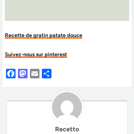
Recette de gratin patate douce
Suivez-nous sur pinterest
F
M
E
S
a
as
m
h
c
to
ail
ar
e
d
e
b
o
o
n
Recetto
o