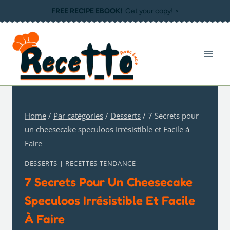
Skip
FREE RECIPE EBOOK!
Get your copy! >
to
content
Home
/
Par catégories
/
Desserts
/
7 Secrets pour
un cheesecake speculoos​ Irrésistible et Facile à
Faire
DESSERTS
|
RECETTES TENDANCE
7 Secrets Pour Un Cheesecake
Speculoos​ Irrésistible Et Facile
À Faire